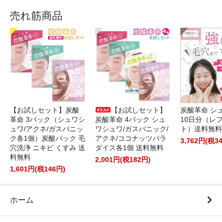
売れ筋商品
【お試しセット】炭酸
【お試しセット】
炭酸革命 シ
革命 3パック（シュワシ
炭酸革命 4パック シュ
10日分（レ
ュワ/アクネ/ガスパニッ
ワシュワ/ガスパニック/
ト）送料無料
ク各1個）炭酸パック 毛
アクネ/ココナッツパラ
3,762円(税3
穴洗浄 ニキビ くすみ 送
ダイス各1個 送料無料
料無料
2,001円(税182円)
1,601円(税146円)
ホーム