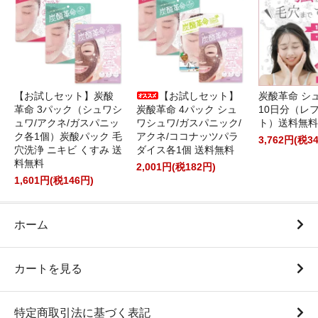
【お試しセット】炭酸
【お試しセット】
炭酸革命 シ
革命 3パック（シュワシ
炭酸革命 4パック シュ
10日分（レ
ュワ/アクネ/ガスパニッ
ワシュワ/ガスパニック/
ト）送料無料
ク各1個）炭酸パック 毛
アクネ/ココナッツパラ
3,762円(税3
穴洗浄 ニキビ くすみ 送
ダイス各1個 送料無料
料無料
2,001円(税182円)
1,601円(税146円)
ホーム
カートを見る
特定商取引法に基づく表記