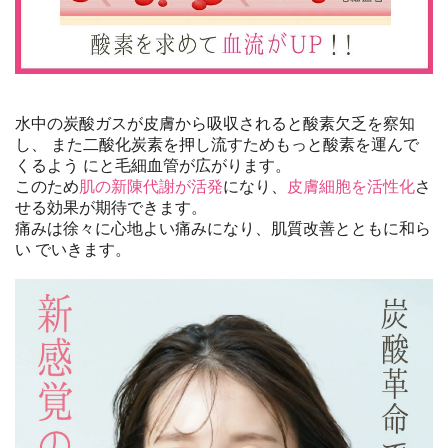
水中の炭酸ガスが皮膚から吸収されると酸素欠乏を察知
し、 また二酸化炭素を押し流すためもっと酸素を運んで
くるよう にと毛細血管が広がります。
このため
肌の新陳代謝が活発
になり、
皮膚細胞を活性化
さ
せる効果が期待できます。
痛みは徐々に心地よい痛みになり、肌質改善とともに和ら
い でいきます。